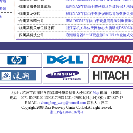
专题
·杭州某服务器集成商
联想NAS存储由于阵列损坏导致数据无法
专题
·杭州黄龙饭店
群晖NAS存储由于数据误删除导致数据丢
析
·台州某医药公司
·杭州某机关单位服务商
·四川某科技公司
浪潮服务器6个8T硬盘做RAID5 xfs被格
地址：杭州市西湖区学院路58号华星创业大楼308室
Map
邮编：310012
电话：0571-85978160 13968179793 15314676921(24小时) QQ：874857417
E-MAIL：
zhongfeng_wang@hotmail.com
联系人：汪工
Copyright 2008 Data Recovery Center Co.,Ltd.All right reerved.
浙ICP备12044336号-1