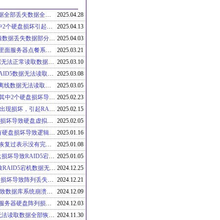
超微服务器硬盘18T*5硬盘损坏之后重建数据全部丢失数据全部恢复成功
2025.04.28
戴尔DELL T620服务器4个硬盘做RAID5其中2个硬盘损坏引起数据无法读取数据全部恢复成功
2025.04.13
华为OceanStor存储其中一个LUN卷数据逻辑数据丢失数据部分恢复成功
2025.04.03
联想ST558服务器RAID1硬盘先后损坏导致里面服务器点餐系统奔溃数据全部恢复成功
2025.03.21
戴尔T140服务器RAID5多硬盘损坏导致数据无法正常读取数据全部恢复成功
2025.03.10
组装RAID5视频服务器，多硬盘损坏导致RAID5数据无法读取数据全部恢复成功
2025.03.08
华为OceanStore存储多硬盘损坏导致RAID5离线数据无法读取数据全部恢复成功
2025.03.05
戴尔R6715服务器12个8T固态硬盘做RAID5其中2个硬盘损坏导致数据全部丢失数据全部恢复成功
2025.02.23
惠普HP服务器2个硬盘做RAID1，硬盘先后出现损坏，引起RAID1离线，用户需要恢复数据库和开发资料数据全部恢复成功
2025.02.15
IBM V5000存储57个硬盘做RAID5，多硬盘损坏导致硬盘虚拟机数据全部丢失虚拟机数据全部修复成功
2025.02.05
联想ST558服务器5个8T硬盘做RAID5多个有硬盘损坏导致逻辑盘离线数据全部恢复成功
2025.01.16
惠普HP DL380G6服务器当地恢复公司已经恢复过表示没有完全把握能够恢复，于是还是得找专业的数据恢复公司数据全部恢复成功
2025.01.08
联想ST558服务器3个硬盘做RAID5，多硬盘损坏导致RAID5宕机数据无法正常读取数据全部恢复成功
2025.01.05
IBM X3650M3服务器由于硬盘先后损坏导致RAID5宕机数据无法正常读取数据全部恢复成功
2024.12.25
组装服务器用于集团公司展示，服务器硬盘损坏导致阵列丢失上门系统修复成功
2024.12.21
戴尔DELL T620服务器由于硬盘阵列损坏导致数据库系统崩溃数据库数据全部修复成功
2024.12.09
惠普HP DL388G9服务器由于意外断电导致服务器硬盘阵列损坏数据上门全部恢复成功
2024.12.03
戴尔R720服务器RAID5硬盘损坏导致数据无法读取数据全部恢复成功
2024.11.30