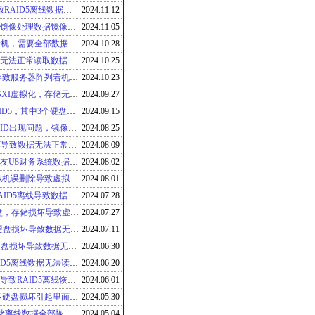
戴尔DELL MD3200存储由于多硬盘损坏导致RAID5离线数据无法读取数据全部恢复成功
2024.11.12
戴尔DELL R740服务器集群，需要对硬盘做镜像处理数据镜像全部成功
2024.11.05
浪潮服务器硬盘RAID5由于硬盘损坏导致宕机，需要全部数据胡覅u数据全部回复成功
2024.10.28
IBM V3500存储由于控制损坏导致里面数据无法正常读取数据全部恢复成功
2024.10.25
联想X3650M5服务器RAID5两个硬盘损坏导致服务器阵列宕机数据无法读取虚拟机全部恢复修复成功
2024.10.23
华为超聚变服务器8个8TB硬盘跑Vmware ESXI虚拟化，存储无故无法读取虚拟机全部恢复成功
2024.09.27
戴尔DELL NX9320 NAS存储12个4TB做RAID5，其中3个硬盘完全物理损坏数据全部恢复成功
2024.09.15
宏杉MS5500存储其中一个硬盘损坏导致RAID出现问题，镜像损坏硬盘故障硬盘镜像成功
2024.08.25
联想服务器两个硬盘做RAID1硬盘物理损坏导致数据无法正常识别数据全部恢复成功
2024.08.09
戴尔DELL R440服务器由于硬盘损坏导致用友U8财务系统数据库账套数据无法读取账套数据库全部恢复成功
2024.08.02
华为NAS存储 VSAN虚拟化存储，由于虚拟机误删除导致虚拟机丢失虚拟机无法找回
2024.08.01
戴尔DELL R440服务器阵列信息损坏引起RAID5离线导致数据无法读取数据全部恢复成功
2024.07.28
戴尔DELL MD3600F运行EXSI虚拟机存储盘，存储损坏导致虚拟机无法正常读取数据全部恢复成功
2024.07.27
联想x3650m5服务器由于3个硬盘做RAID5硬盘损坏导致数据无法读取数据全部恢复成功
2024.07.11
戴尔DELL R720服务器做NAS文件存储，硬盘损坏导致数据无法读取数据全部恢复成功
2024.06.30
联想X3650M5服务器由于硬盘损坏导致RAID5离线数据无法读取数据全部恢复成功
2024.06.20
戴尔DELL R720服务器RAID5两个硬盘离线导致RAID5离线恢复数据修复系统数据和系统上门修复成功
2024.06.01
惠普HP P2000存储12个硬盘做RAID6导致多硬盘损坏引起里面存储RAID6离线数据全部恢复成功
2024.05.30
宏杉存储MS5500存储由于硬盘损坏导致存储离线数据全部恢复成功
2024.05.04