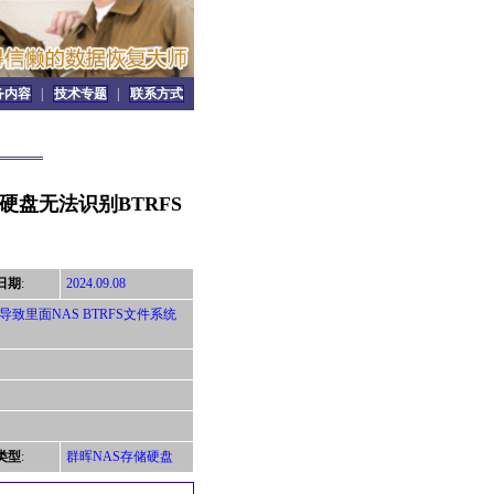
务内容
|
技术专题
|
联系方式
8硬盘无法识别BTRFS
日期
:
2024.09.08
导致里面NAS BTRFS文件系统
类型
:
群晖NAS存储硬盘