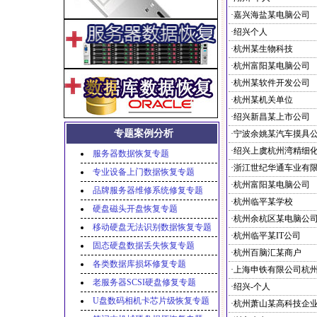
·嘉兴海盐某电脑公司
·绍兴个人
·杭州某生物科技
·杭州富阳某电脑公司
·杭州某软件开发公司
·杭州某机关单位
·绍兴新昌某上市公司
专题案例分析
·宁波余姚某汽车摸具
服务器数据恢复专题
专业设备上门数据恢复专题
·杭州富阳某电脑公司
品牌服务器维修系统修复专题
·杭州临平某学校
硬盘磁头开盘恢复专题
·杭州余杭区某电脑公
移动硬盘无法识别数据恢复专题
·杭州临平某IT公司
固态硬盘数据丢失恢复专题
·杭州百脑汇某商户
各类数据库损坏修复专题
老服务器SCSI硬盘修复专题
·绍兴-个人
U盘数码相机卡芯片级恢复专题
·杭州萧山某高科技企