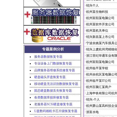
·绍兴个人
·杭州某生物科技
·杭州富阳某电脑公司
·杭州某软件开发公司
·杭州某机关单位
·绍兴新昌某上市公司
·宁波余姚某汽车摸具
专题案例分析
服务器数据恢复专题
·杭州富阳某电脑公司
专业设备上门数据恢复专题
·杭州临平某学校
品牌服务器维修系统修复专题
·杭州余杭区某电脑公
硬盘磁头开盘恢复专题
·杭州临平某IT公司
移动硬盘无法识别数据恢复专题
·杭州百脑汇某商户
固态硬盘数据丢失恢复专题
各类数据库损坏修复专题
·绍兴-个人
老服务器SCSI硬盘修复专题
·杭州萧山某高科技企
U盘数码相机卡芯片级恢复专题
·浙富水电